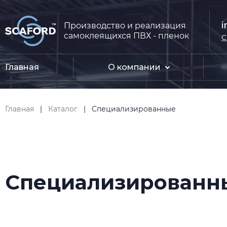
i
Производство и реализация
самоклеящихся ПВХ - пленок
С
Главная
О компании
Главная
|
Каталог
|
Cпециализированные
Cпециализированн