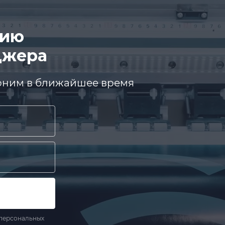
цию
джера
воним в ближайшее время
персональных