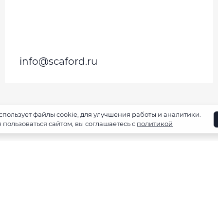
info@scaford.ru
использует файлы cookie
, для улучшения работы и аналитики
.
пользоваться сайтом, вы соглашаетесь с
политикой
О компании
Каталог
Па
ИНН 9729331085 | ОГРН 1227700625360